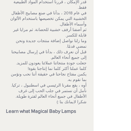
قدر الإمكان ، قررنا استخدام المواد الطبيعية
فقط.
في عام 2018 ، بدأنا في صنع مصابيح الأطفال
الخشبية التي يمكن تخصيصها باستخدام الألوان
وأسماء الأطفال.
ثم أضفنا أرفف خشبية للحضانة. ثم مرايا غير
قابلة للكسر.
وما زلنا نواصل إضافة منتجات جديدة ونحن
نمضي قدمًا.
قبل أن نعرف ذلك ، بدأنا في إرسال مصابيحنا
إلى جميع أنحاء العالم.
جعلت جودة منتجاتنا عملائنا يعودون للمزيد.
كلما عملنا أكثر كلما نما إنتاجنا بقوة!
يكمن مفتاح نجاحنا في حقيقة أننا نحب ونؤمن
بما نقوم به.
أوه ، يقع مقرنا الرئيسي في اسطنبول ، تركيا.
نأمل أن نستمر في جلب الحب إلى غرف
الأطفال في جميع أنحاء العالم لفترة طويلة.
شكرا لايمانك بنا :)
Learn what Magical Baby Lamps