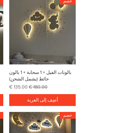
خصم
العرض السريع
بالونات الفيل + 1 سحابة + 1 بالون
حائط (يشمل الشحن)
سعر عادي
سعر البيع
أضِف إلى العربة
خصم