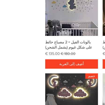
العرض السريع
ئط
بالونات الفيل + 2 مصباح حائط
)
على شكل غيوم (يشمل الشحن)
ع
سعر عادي
سعر البيع
أضِف إلى العربة
خصم