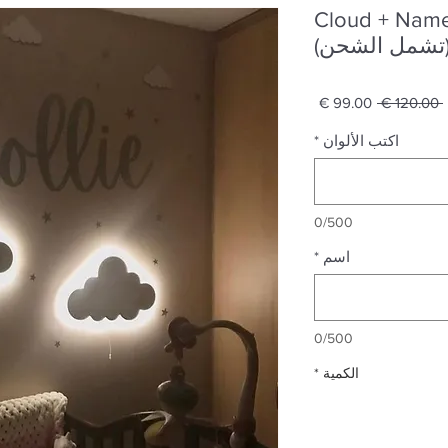
مجموعة ملصقات Cloud + Name
تشمل الشحن)
سعر
سعر
 ‏120.00 € 
عادي
البيع
اكتب الألوان
*
0/500
اسم
*
0/500
الكمية
*