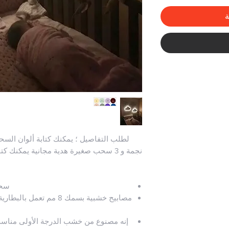
ة
سحابة: 40 سم -
مصابيح خشبية بسمك 8 مم ت
إنه مصنوع من خشب الدرجة الأولى مناسب لل