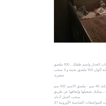
لطلب التفاصيل ؛ يمكنك كتابة ألوان السحاب الجدار واسم طفلك ، 100 ملصق
نجمة و 3 سحب صغيرة هدية مجانية يمكنك كتابة ألوان 100 ملصق نجمة و 3 سحب
صغيرة.
 ملصق الاسم: 100 سم
عمل بالبطارية ، يمكنك تشغيلها وإيقافها عن طريق
سحب الحبل أدناه.
مواصفات القياسية الأوروبية E1.