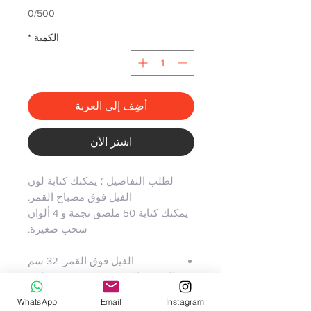
0/500
الكمية
*
أضِف إلى العربة
اشترِ الآن
لطلب التفاصيل ؛ يمكنك كتابة لون
الفيل فوق مصباح القمر.
يمكنك كتابة 50 ملصق نجمة و 4 ألوان
سحب صغيرة.
الفيل فوق القمر: 32 سم
السحب الصغيرة: 20 سم (2 قطعة)
- 25 سم - 13 سم
WhatsApp
Email
İnstagram
مصابيح خشبية بسمك 8 مم تعمل