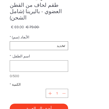
طقم لحاف من القطن
العضوي - باليرينا (شامل
الشحن)
سعر
سعر
 ‏79.00 € 
عادي
البيع
الأبعاد (سم)
*
اسم الطفل:
*
0/500
الكمية
*
أضِف إلى العربة