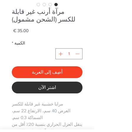
مرآة أرنب غير قابلة
للكسر (الشحن مشمول)
السعر
الكمية
*
أضِف إلى العربة
اشترِ الآن
مرايا خشبية غير قابلة للكسر
العرض 40 سم، الارتفاع 22 سم،
السماكة 0.3 سم.
ينقل العزل الحراري بنسبة 20٪ أقل من
المرآة الزجاجية العادية.